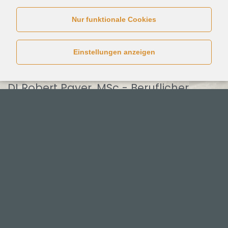
Nur funktionale Cookies
Einstellungen anzeigen
DI Robert Payer, MSc - Beruflicher
Werdegang
1994: Abschluss Studium Bauwesen-Wirtschaft
an der TU Graz
1996-1999: Auditorausbildung QM-BAU
1998: Ablegung der Ziviltechnikerprüfung
2000: Absolvierung Baumeisterprüfung
2001-2003: Postgraduate-Studium
Immobilienmanagement